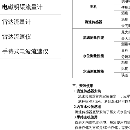
供电
电磁明渠流量计
主机
使用温
湿度
温度
雷达流量计
流速传感器
最高
最大剖
雷达流速仪
流速测量性能
最大流
测量精
手持式电波流速仪
量程
水位测量性能
分辨
精度：
温度
水温测量性能
误差：
三、安装使用
1.
流速传感器安装
流速传感器首先安装在水下，应尽
测杆标准为3米、遇到深水区可以
2.
内置水位传感器
流速传感器底部安装了压力式水位
3.
手持主机使用
仪表为内置电池供电、每次使用前请
仪器存储为方式是SD卡存储，需要