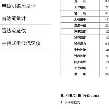
盲 区
0.
电磁明渠流量计
工作电压
24
输 出
4
雷达流量计
人机握手
L
温度补偿
芯
雷达流速仪
环境温度
-2
过程温度
-3
手持式电波流速仪
过程压力
0.
安装连接
M
过程连接
PG
防护等级
IP
外壳材料
AB
重 量
探
三、仪表尺寸图（单位：mm）
1、分体壁挂式