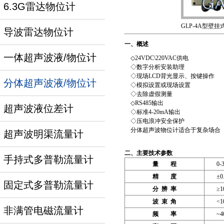
6.3G雷达物位计
GLP-4A型壁
导波雷达物位计
一、概述
一体超声波液/物位计
◇24VDC\220VAC供电
◇数字分析安装助理
◇现场LCD背光显示、按键操作
分体超声波液/物位计
◇模拟设置或现场设置
◇去除虚假测量
◇RS485输出
超声波液位差计
◇标准4-20mA输出
◇压电浪冲安全保护
分体超声波物位计适合于复杂场合（
超声波明渠流量计
二、主要技术参数
手持式多普勒流量计
量 程
0-
精 度
±0
固定式多普勒流量计
分 辨 率
≥1
波 束 角
<1
非满管电磁流量计
频 率
~4